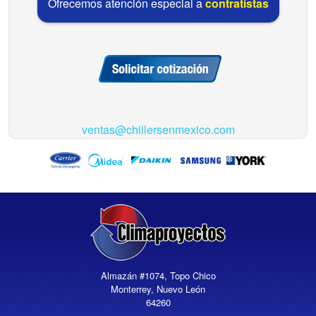
Ofrecemos atención especial a
contratistas
ventas@chillersenmexico.com
Almazán #1074, Topo Chico
Monterrey, Nuevo León
64260