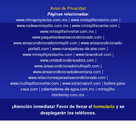
Aviso de Privacidad
Páginas relacionadas
:
www.climaproyectos.com.mx
|
www.minisplitsmexico.com
|
www.mideaminisplits.com.mx
|
www.minisplitscarrier.com
|
www.minisplitsinverter.com.mx
|
www.paquetesdeaireacondicionado.com
|
www.aireacondicionadominisplit.com
|
www.aireacondicionado-
portatil.com
|
www.manejadoras-de-aire.com
|
www.minisplitpisotecho.com
|
www.fanandcoil.com
|
www.unidadcondensadora.com
|
www.aireacondicionadomultisplit.com
|
www.aireacondicionadodeventana.com
|
www.refaccionesparaaireacondicionado.com
|
www.multisplitsinverter.com
|
www.sistemasvrf.com
|
boilers-para-
casa.com
|
calentadores-de-agua.com.mx
|
minisplits-
monterrey.com.mx
¡Atención inmediata! Favor de llenar el
formulario
y se
desplegarán los teléfonos.