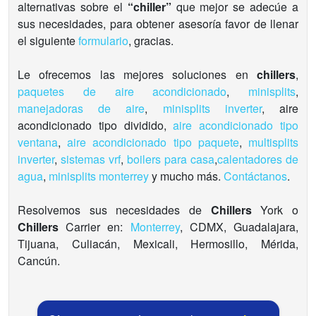
alternativas sobre el
“chiller”
que mejor se adecúe a
sus necesidades, para obtener asesoría favor de llenar
el siguiente
formulario
, gracias.
Le ofrecemos las mejores soluciones en
chillers
,
paquetes de aire acondicionado
,
minisplits
,
manejadoras de aire
,
minisplits inverter
, aire
acondicionado tipo dividido,
aire acondicionado tipo
ventana
,
aire acondicionado tipo paquete
,
multisplits
inverter
,
sistemas vrf
,
boilers para casa
,
calentadores de
agua
,
minisplits monterrey
y mucho más.
Contáctanos
.
Resolvemos sus necesidades de
Chillers
York o
Chillers
Carrier en:
Monterrey
, CDMX, Guadalajara,
Tijuana, Culiacán, Mexicali, Hermosillo, Mérida,
Cancún.