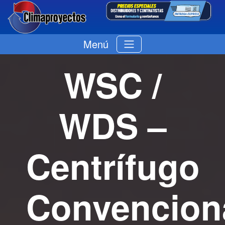
Menú
WSC /
WDS –
Centrífugo
Convencion