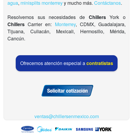
agua
,
minisplits monterrey
y mucho más.
Contáctanos
.
Resolvemos sus necesidades de
Chillers
York o
Chillers
Carrier en:
Monterrey
, CDMX, Guadalajara,
Tijuana, Culiacán, Mexicali, Hermosillo, Mérida,
Cancún.
Ofrecemos atención especial a
contratistas
ventas@chillersenmexico.com