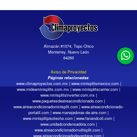
Almazán #1074, Topo Chico
Monterrey, Nuevo León
64260
Aviso de Privacidad
Páginas relacionadas
:
www.climaproyectos.com.mx
|
www.minisplitsmexico.com
|
www.mideaminisplits.com.mx
|
www.minisplitscarrier.com
|
www.minisplitsinverter.com.mx
|
www.paquetesdeaireacondicionado.com
|
www.aireacondicionadominisplit.com
|
www.aireacondicionado-
portatil.com
|
www.manejadoras-de-aire.com
|
www.minisplitpisotecho.com
|
www.fanandcoil.com
|
www.unidadcondensadora.com
|
www.aireacondicionadomultisplit.com
|
www.aireacondicionadodeventana.com
|