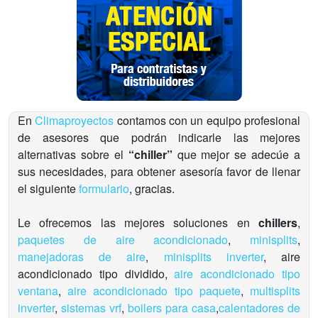
En
Climaproyectos
contamos con un equipo profesional
de asesores que podrán indicarle las mejores
alternativas sobre el
“chiller”
que mejor se adecúe a
sus necesidades, para obtener asesoría favor de llenar
el siguiente
formulario
, gracias.
Le ofrecemos las mejores soluciones en
chillers
,
paquetes de aire acondicionado
,
minisplits
,
manejadoras de aire
,
minisplits inverter
, aire
acondicionado tipo dividido,
aire acondicionado tipo
ventana
,
aire acondicionado tipo paquete
,
multisplits
inverter
,
sistemas vrf
,
boilers para casa
,
calentadores de