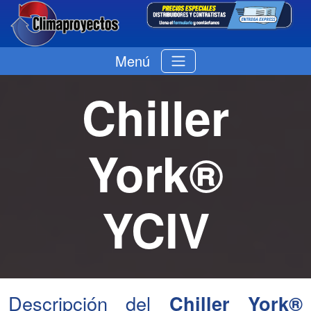
Menú
Chiller
York®
YCIV
Descripción del
Chiller York®